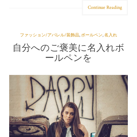
Continue Reading
ファッション/アパレル/装飾品
,
ボールペン
,
名入れ
自分へのご褒美に名入れボ
ールペンを